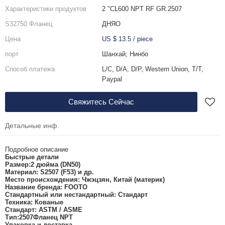
Характеристики продуктов
2 "CL600 NPT RF GR.2507
S32750 Фланец
ДНЯО
Цена
US $ 13.5
/
piece
порт
Шанхай; Нинбо
Способ платежа
L/C, D/A, D/P, Western Union, T/T,
Paypal
Свяжитесь Сейчас
Детальные инф.
Подробное описание
Быстрые детали
Размер:
2 дюйма (DN50)
Материал:
S2507 (F53) и др.
Место происхождения:
Чжэцзян, Китай (материк)
Название бренда:
FOOTO
Стандартный или нестандартный:
Стандарт
Техника:
Кованые
Стандарт:
ASTM / ASME
Тип:
2507
Фланец NPT
Упаковка и доставка