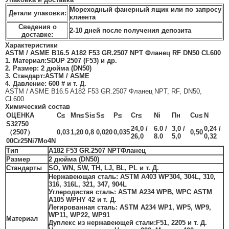
Мореходный фанерный ящик или по запросу
Детали упаковки:
клиента
Сведения о
2-10 дней после получения депозита
доставке:
Характеристики
ASTM / ASME B16.5 A182 F53 GR.2507 NPT Фланец RF DN50 CL600
1. Материал:
SDUP 2507 (F53) и др.
2. Размер: 2 дюйма (
DN50
)
3. Стандарт:
ASTM / ASME
4. Давление: 600 # и т. Д.
ASTM / ASME B16.5 A182 F53 GR.2507 Фланец NPT, RF, DN50,
CL600
.
Химический состав
ОЦЕНКА
C≤
Mn≤
Si≤
S≤
P≤
Cr≤
Ni
Пн
Cu≤
N
S32750
24,0 /
6.0 /
3,0 /
0,24 /
（2507）
0,03
1,20
0,8
0,020
0,035
0,50
26,0
8.0
5,0
0,32
00Cr25Ni7Mo4N
Тип
A182 F53 GR.
2507 NPT
Фланец
Размер
2 дюйма (DN50)
Стандарты
SO, WN, SW, TH, LJ, BL, PL и т. Д.
Нержавеющая сталь: ASTM A403 WP304, 304L, 310,
316, 316L, 321, 347, 904L
Углеродистая сталь: ASTM A234 WPB, WPC ASTM
A105 WPHY 42 и т. Д.
Легированная сталь: ASTM A234 WP1, WP5, WP9,
WP11, WP22, WP91
Материал
Дуплекс из нержавеющей стали
:
F51, 2205 и т. Д.