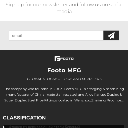
Sign up for our newsletter and follow us on social
media
Footo MFG
GLOBAL STOCKHOLDERS AND SUPPLIERS
The company was founded in 2003. Footo MFG is a forging & machining
manufacturer of China made stainless steel and Alloy flanges Duplex &
Super Duplex Steel Pipe Fittings located in Wenzhou,Zhejiang Province...
CLASSIFICATION
Фланец из нержавеющей стали Кованый