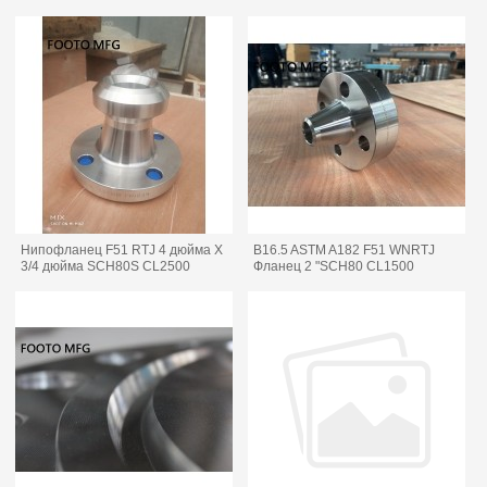
Нипофланец F51 RTJ 4 дюйма X
B16.5 ASTM A182 F51 WNRTJ
3/4 дюйма SCH80S CL2500
Фланец 2 "SCH80 CL1500