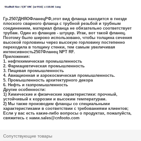
Гр.2507
ДНЯО
Фланец
РФ,
этот вид фланца находится в гнезде
плоского сварного фланца с трубной резьбой и трубным
соединением, материал фланца не обязательно соответствует
трубам. Один из фланцев - штуцер. Итак, вот такой фланец.
Поэтому было широко использовано, чтобы толщина сечения
высокой горловины через высокую горловину постепенно
переходила в толщину стенки, тем самым увеличивая
интенсивность
2507
Фланец NPT RF.
Приложения:
1. нефтехимическая промышленность
2. Фармацевтическая промышленность
3. Пищевая промышленность
4. Авиационная и аэрокосмическая промышленность.
5. Промышленность архитектурного декора
6. Нефть и газ
промышленность
Другие особенности:
1) Химические и физические характеристики: прочный,
устойчивый к коррозии и высоким температурам.
2) Мы также производим фланцы со специальными
характеристиками в соответствии с требованиями клиентов;
Если у вас есть какие-либо вопросы о продуктах, пожалуйста,
свяжитесь с нами.
sales@cnfooto.com
Сопутствующие товары