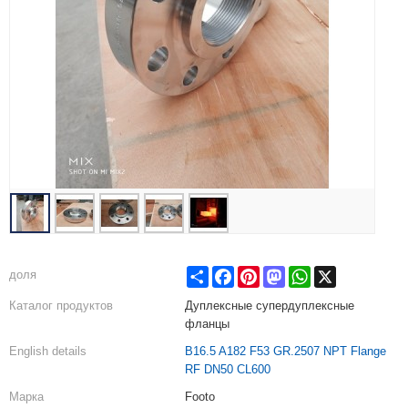
Share
Facebook
Pinterest
Mastodon
WhatsApp
X
доля
Каталог продуктов
Дуплексные супердуплексные
фланцы
English details
B16.5 A182 F53 GR.2507 NPT Flange
RF DN50 CL600
Марка
Footo