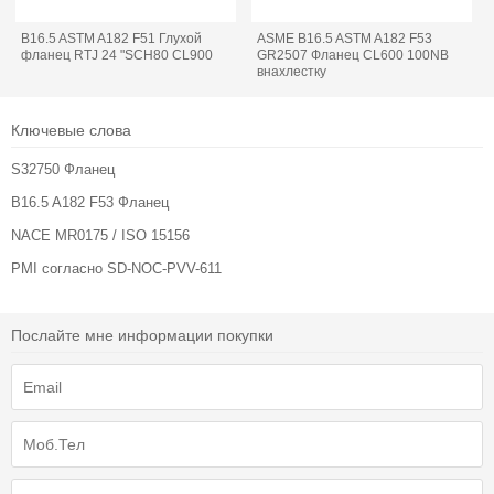
B16.5 ASTM A182 F51 Глухой
ASME B16.5 ASTM A182 F53
фланец RTJ 24 "SCH80 CL900
GR2507 Фланец CL600 100NB
внахлестку
Ключевые слова
S32750 Фланец
B16.5 A182 F53 Фланец
NACE MR0175 / ISO 15156
PMI согласно SD-NOC-PVV-611
Послайте мне информации покупки