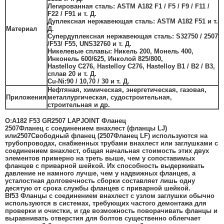
Легированная сталь:
ASTM A182 F1 / F5 / F9 / F11 /
F22 / F91 и т. Д.
Дуплексная нержавеющая сталь:
ASTM A182 F51 и т.
Материал
Д.
Супердуплексная нержавеющая сталь:
S32750 / 2507
/
F53
/ F55
, UNS32760 и т. Д.
Никелевые сплавы:
Никель 200, Монель 400,
Инконель 600/625, Инколой 825/800,
Hastelloy C276, Hastelloy C276, Hastelloy B1 / B2 / B3,
сплав 20 и т. Д.
Cu-Ni:
90 / 10,70 / 30 и т. Д.
Нефтяная, химическая, энергетическая, газовая,
Приложения
металлургическая, судостроительная,
строительная и др.
О:
A182 F53 GR2507 LAPJOINT Фланец
2507
Фланец с соединением внахлест (фланцы LJ)
или
2507
Свободный фланец (
2507
Фланец LF) используются на
трубопроводах, снабженных трубами внахлест или заглушками с
соединением внахлест, общая начальная стоимость этих двух
элементов примерно на треть выше, чем у сопоставимых
фланцев с приварной шейкой. Их способность выдерживать
давление не намного лучше, чем у надвижных фланцев, а
усталостная долговечность сборки составляет лишь одну
десятую от срока службы фланцев с приварной шейкой.
В
f53
Фланцы с соединением внахлест с узлом заглушки обычно
используются в системах, требующих частого демонтажа для
проверки и очистки, и где возможность поворачивать фланцы и
выравнивать отверстия для болтов существенно облегчает