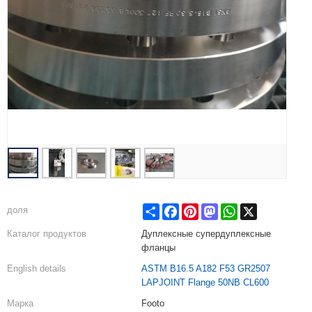
Share
Facebook
Pinterest
Mastodon
WhatsApp
X
доля
Каталог продуктов
Дуплексные супердуплексные
фланцы
English details
ASTM B16.5 A182 F53 GR2507
LAPJOINT Flange 50NB CL600
Марка
Footo