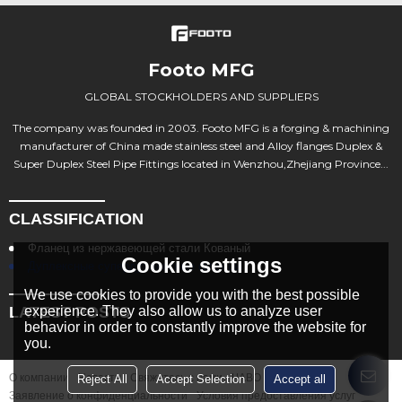
Footo MFG
GLOBAL STOCKHOLDERS AND SUPPLIERS
The company was founded in 2003. Footo MFG is a forging & machining
manufacturer of China made stainless steel and Alloy flanges Duplex &
Super Duplex Steel Pipe Fittings located in Wenzhou,Zhejiang Province...
CLASSIFICATION
Фланец из нержавеющей стали Кованый
Cookie settings
Дуплексные супердуплексные фланцы
We use cookies to provide you with the best possible
experience. They also allow us to analyze user
LATEST POSTS
behavior in order to constantly improve the website for
you.
О компании
Новости
Свяжитесь с нами
ЧАВО
Reject All
Accept Selection
Accept all
Заявление о конфиденциальности
Условия предоставления услуг