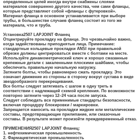
определенных целей иногда внутри снабжены слоями
материалов совершенно другого качества, чем сами фланцы,
которые представляют собой «фланцы с футеровкой».
Материал фланца в основном устанавливается при выборе
трубы, в большинстве случаев фланец состоит из того же
материала, что и труба.
Установка
2507 LAPJOINT Фланец
Отцентрируйте прокладку на фланце. Это чрезвычайно важно,
когда задействованы приподнятые лица. Примечание:
стандартные кольцевые прокладки ANSI при правильной
обрезке должны центрироваться вместе с болтами на месте.
Используйте динамометрический ключ и хорошо смазанные
крепежные детали с закаленными плоскими шайбами, чтобы
обеспечить правильную начальную нагрузку.
Затяните болты, чтобы равномерно сжать прокладку. Это
означает движение из стороны в сторону вокруг сустава в виде
звездообразного перекрещивания.
Все болты следует затягивать с шагом в одну треть в
соответствии с надлежащей схемой крепления. По возможности
повторно затяните через 12–24 часа после запуска.
Следует соблюдать все применимые стандарты безопасности,
включая процедуру блокировки / маркировки.
Запрещается наносить на прокладки жидкие или металлические
составы, предотвращающие прилипание, или смазочные
составы. В результате может произойти преждевременный отказ.
ПРИМЕНЕНИЯ
2507 LAPJOINT Фланец
:
1. нефтехимическая промышленность
2. Фармацевтическая промышленность