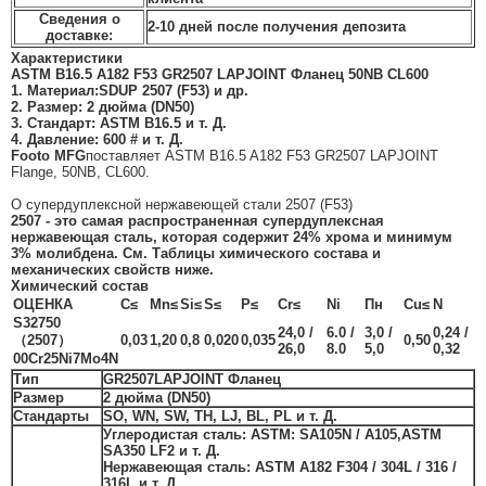
Сведения о
2-10 дней после получения депозита
доставке:
Характеристики
ASTM B16.5 A182 F53 GR2507 LAPJOINT Фланец 50NB CL600
1. Материал:
SDUP 2507 (F53) и др.
2. Размер: 2 дюйма (
DN50
)
3. Стандарт: ASTM B16.5 и т. Д.
4. Давление: 600 # и т. Д.
Footo MFG
поставляет ASTM B16.5 A182 F53 GR2507 LAPJOINT
Flange, 50NB, CL600.
О супердуплексной нержавеющей стали 2507 (F53)
2507 - это самая распространенная супердуплексная
нержавеющая сталь, которая содержит 24% хрома и минимум
3% молибдена. См. Таблицы химического состава и
механических свойств ниже.
Химический состав
ОЦЕНКА
C≤
Mn≤
Si≤
S≤
P≤
Cr≤
Ni
Пн
Cu≤
N
S32750
24,0 /
6.0 /
3,0 /
0,24 /
（2507）
0,03
1,20
0,8
0,020
0,035
0,50
26,0
8.0
5,0
0,32
00Cr25Ni7Mo4N
Тип
GR2507
LAPJOINT Фланец
Размер
2 дюйма (DN50)
Стандарты
SO, WN, SW, TH, LJ, BL, PL и т. Д.
Углеродистая сталь:
ASTM: SA105N / A105,
ASTM
SA350 LF2 и т. Д.
Нержавеющая сталь:
ASTM A182 F304 / 304L / 316 /
316L и т. Д.