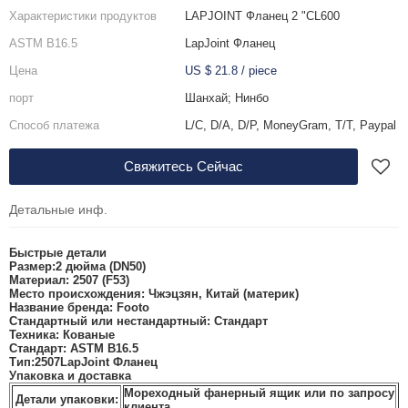
Характеристики продуктов
LAPJOINT Фланец 2 "CL600
ASTM B16.5
LapJoint Фланец
Цена
US $ 21.8
/
piece
порт
Шанхай; Нинбо
Способ платежа
L/C, D/A, D/P, MoneyGram, T/T, Paypal
Свяжитесь Сейчас
Детальные инф.
Быстрые детали
Размер:
2 дюйма (DN50)
Материал:
2507 (F53)
Место происхождения:
Чжэцзян, Китай (материк)
Название бренда:
Footo
Стандартный или нестандартный:
Стандарт
Техника:
Кованые
Стандарт:
ASTM B16.5
Тип:
2507
LapJoint Фланец
Упаковка и доставка
Мореходный фанерный ящик или по запросу
Детали упаковки:
клиента