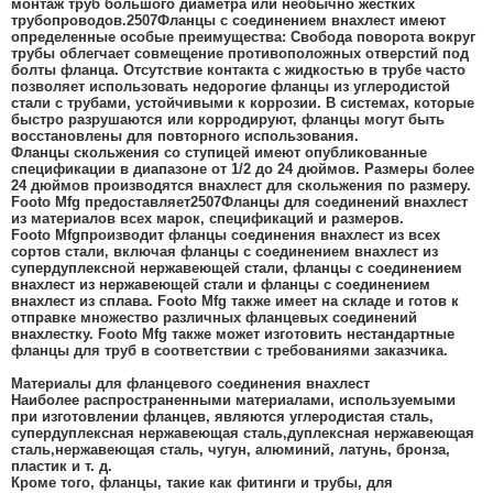
монтаж труб большого диаметра или необычно жестких
трубопроводов.
2507
Фланцы с соединением внахлест имеют
определенные особые преимущества: Свобода поворота вокруг
трубы облегчает совмещение противоположных отверстий под
болты фланца. Отсутствие контакта с жидкостью в трубе часто
позволяет использовать недорогие фланцы из углеродистой
стали с трубами, устойчивыми к коррозии. В системах, которые
быстро разрушаются или корродируют, фланцы могут быть
восстановлены для повторного использования.
Фланцы скольжения со ступицей имеют опубликованные
спецификации в диапазоне от 1/2 до 24 дюймов. Размеры более
24 дюймов производятся внахлест для скольжения по размеру.
Footo Mfg предоставляет
2507
Фланцы для соединений внахлест
из материалов всех марок, спецификаций и размеров.
Footo Mfg
производит
фланцы соединения внахлест
из всех
сортов стали, включая фланцы с соединением внахлест из
супердуплексной нержавеющей стали, фланцы с соединением
внахлест из нержавеющей стали и фланцы с соединением
внахлест из сплава. Footo Mfg также имеет на складе и готов к
отправке множество различных фланцевых соединений
внахлестку. Footo Mfg также может изготовить нестандартные
фланцы для труб в соответствии с требованиями заказчика.
Материалы для фланцевого соединения внахлест
Наиболее распространенными материалами, используемыми
при изготовлении фланцев, являются углеродистая сталь,
супердуплексная нержавеющая сталь,
дуплексная нержавеющая
сталь,
нержавеющая сталь, чугун, алюминий, латунь, бронза,
пластик и т. д.
Кроме того, фланцы, такие как фитинги и трубы, для